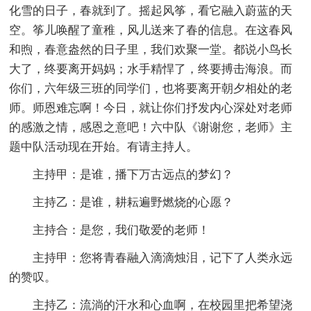
化雪的日子，春就到了。摇起风筝，看它融入蔚蓝的天
空。筝儿唤醒了童稚，风儿送来了春的信息。在这春风
和煦，春意盎然的日子里，我们欢聚一堂。都说小鸟长
大了，终要离开妈妈；水手精悍了，终要搏击海浪。而
你们，六年级三班的同学们，也将要离开朝夕相处的老
师。师恩难忘啊！今日，就让你们抒发内心深处对老师
的感激之情，感恩之意吧！六中队《谢谢您，老师》主
题中队活动现在开始。有请主持人。
主持甲：是谁，播下万古远点的梦幻？
主持乙：是谁，耕耘遍野燃烧的心愿？
主持合：是您，我们敬爱的老师！
主持甲：您将青春融入滴滴烛泪，记下了人类永远
的赞叹。
主持乙：流淌的汗水和心血啊，在校园里把希望浇