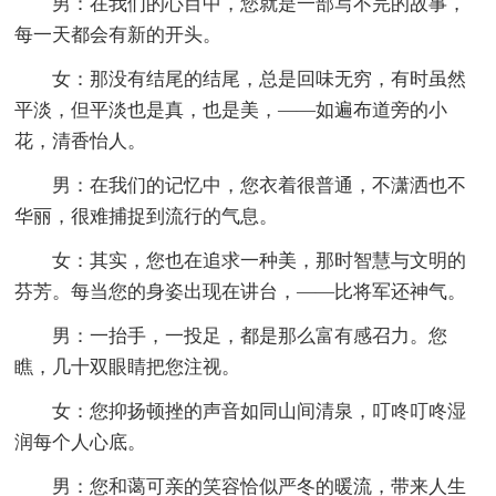
男：在我们的心目中，您就是一部写不完的故事，
每一天都会有新的开头。
女：那没有结尾的结尾，总是回味无穷，有时虽然
平淡，但平淡也是真，也是美，——如遍布道旁的小
花，清香怡人。
男：在我们的记忆中，您衣着很普通，不潇洒也不
华丽，很难捕捉到流行的气息。
女：其实，您也在追求一种美，那时智慧与文明的
芬芳。每当您的身姿出现在讲台，——比将军还神气。
男：一抬手，一投足，都是那么富有感召力。您
瞧，几十双眼睛把您注视。
女：您抑扬顿挫的声音如同山间清泉，叮咚叮咚湿
润每个人心底。
男：您和蔼可亲的笑容恰似严冬的暖流，带来人生