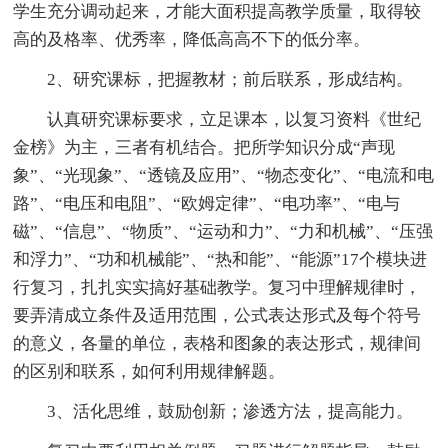
学生充分调动起来，才能大面积提高教学质量，取得较
高的及格率、优秀率，降低高高不下的低分率。
2、研究课标，把握教材；前后联系，形成结构。
认真研究课标要求，立足课本，以复习资料《世纪
金榜》为主，三者有机结合。把所学知识分成“声现
象”、“光现象”、“透镜及应用”、“物态变化”、“电流和电
路”、“电压和电阻”、“欧姆定律”、“电功率”、“电与
磁”、“信息”、“物质”、“运动和力”、“力和机械”、“压强
和浮力”、“功和机械能”、“热和能”、“能源”17个模块进
行复习，扎扎实实搞好基础教学。复习中理解规律时，
要弄清成立条件及适用范围，公式表达形式及每个符号
的意义，各量的单位，表格和图象的表达形式，规律间
的区别和联系，如何利用规律解题。
3、活化思维，鼓励创新；渗透方法，提高能力。