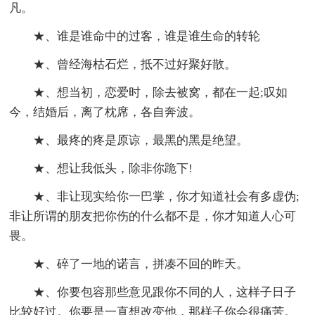
凡。
★、谁是谁命中的过客，谁是谁生命的转轮
★、曾经海枯石烂，抵不过好聚好散。
★、想当初，恋爱时，除去被窝，都在一起;叹如
今，结婚后，离了枕席，各自奔波。
★、最疼的疼是原谅，最黑的黑是绝望。
★、想让我低头，除非你跪下!
★、非让现实给你一巴掌，你才知道社会有多虚伪;
非让所谓的朋友把你伤的什么都不是，你才知道人心可
畏。
★、碎了一地的诺言，拼凑不回的昨天。
★、你要包容那些意见跟你不同的人，这样子日子
比较好过。你要是一直想改变他，那样子你会很痛苦。