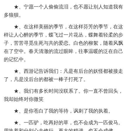
★、宁愿一个人偷偷流泪，也不愿让别人知道我有
多狼狈。
★、在这样美丽的季节，在这样芬芳的季节，在这
样让人心醉的季节，蝶飞过一片花丛，蝶舞着轻柔的步
子，苦苦寻觅生死与共的爱恋。白色的柳絮，随着风飘
在了空中。春天清澈的流过眼眸，往事温暖的泛在自己
的记忆中。
★、西游记告诉我们：凡是有后台的妖怪都被接走
了，凡是没后台的都被一棒子打死了。
★、我们有多长时间没联系了。你一直不曾回头，
我却始终对你微笑
★、是你苍白了我的等待，讽刺了我的执着。
★、一匹驴，吃再好的草，也不会成为一匹俊马。
用执着和分别心去修行，再大的精进，也不会成佛。