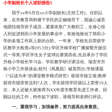
小学副校长个人述职报告5
我于xx年9月任xx小学副校长(主持工作)。任职以
来，在市教育局和塘下学区的正确领导下，我诚心诚意
地团结领导班子成员，紧紧依靠广大教职工，全身心投
入到促进韩田小学发展的事业中，有效地推动了韩田小
学的各项工作跃上新的台阶。一年来，学校先后荣获学
区教学大检查a等(95.5分);学区升格学校广播操暨升旗仪
式一等奖;学区学生女子篮球比赛第四名;先后承办了学区
升格小学校长学习会、学区教学研讨课活动、瑞安市升
格小学工作座谈会;校刊《凤凰苑》破茧而出;学校课题
《“以读为本”的课堂教学模式研究》获得市级立项;教师
获得市级荣誉达到7人次，学生获得学区级以上荣誉19人
次，本人还被大家推荐为XX年度市教育先进工作者。回
顾以往的工作，特作如下述职，请领导和老师们评议。
一、重视学习，加强修养，努力提高自身素质。