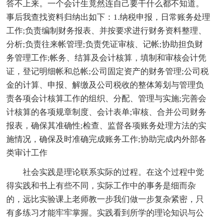
答不上来。一个会计生竟然连自己要干什么都不知道。
事后我查找资料归纳出如下：1.纳税申报，日常账务处理
工作;负责编制财务报表、并按要求进行财务资料整理、
分析;负责往来帐管理;负责凭证审核、记帐;协助担负财
务管理工作;帐务、结算及会计核算，填制和审核会计凭
证，登记明细帐和总帐;公司固定资产的财务管理;公司税
金的计算、申报、解缴及公司税收的整体筹划与管理负
责各项会计核算工作的组织、分配、管理与实施;完善会
计核算的各项规章制度、会计表单;审核、合并公司财务
报表，确保其准确性;检查、监督各项账务处理方法的实
施情况，确保及时准确完成账务工作;协助完成内外部各
类审计工作
社会实践是理论联系实际的过程。在这个过程中觉
得实践和书上有些不同，实际工作中的事务是细而杂
的，远比实验课上老师教一步我们做一步复杂紧密，只
有多练习才能牢牢掌握。实践看到所学的理论知识与公