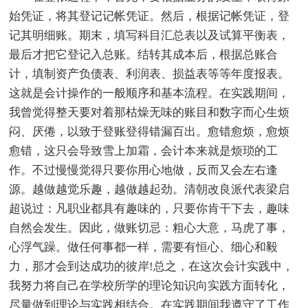
始凭证，将其登记记帐凭证。然后，根据记帐凭证，登
记其明细账。期末，填写科目汇总表以及试算平衡表，
最后才把它登记入总账。结转其成本后，根据总账合
计，填制资产负债表、利润表、损益表等等年度报表。
这就是会计操作的一般顺序和基本流程。在实践期间，
我曾觉得整天要对着那枯燥无味的账目和数字而心生烦
闷、厌倦，以致于登账登得错漏百出。愈错愈烦，愈烦
愈错，这只会导致雪上加霜，会计本来就是烦琐的工
作。不过慢慢觉得只要你用心地做，反而又会左右逢
源。越做越觉乐趣，越做越起劲。清朝改良派代表梁启
超说过：凡职业都具有趣味的，只要你肯干下去，趣味
自然会发生。因此，做账切忌：粗心大意，马虎了事，
心浮气躁。做任何事都一样，需要有恒心、细心和毅
力，那才会到达成功的彼岸!总之，在这次会计实践中，
我努力将自己在学校所学的理论知识向实践方面转化，
尽量做到理论与实践相结合。在实践期间我遵守了工作