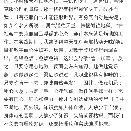
的，小时候天不怕地不怕，尝试过吃了亏就害怕，当你
克服心理的障碍，那一切都变得容易解决了。战胜自
我，只有征服自己才能征服世界。有勇气面对是关键，
如某个名人所说：“勇气通往天堂，怯懦通往地狱。”在
社会中要克服自己浮躁的心态。会计本来就是烦琐的工
作。在实践期间，我曾觉得整天要对着那枯燥无味的账
目和数字而心生烦闷、厌倦，以致于登账登得错漏百
出。愈错愈烦，愈烦愈错，这只会导致“雪上加霜”。反
之，只要你用心地做，反而会左右逢源。越做越觉乐
趣，越做越起劲。梁启超说过：凡职业都具有趣味的，
只要你肯干下去，趣味自然会发生。因此，做账切忌：
粗心大意，马虎了事，心浮气躁。做任何事都一样，需
要有恒心、细心和毅力，那才会到达成功的彼岸!工作中
不断地丰富知识。知识犹如人体血液。人缺少了血液，
身体就会衰弱，人缺少了知识，头脑就要枯竭。而我们
不关要有理论知识，还要把理论和实践连系起来。